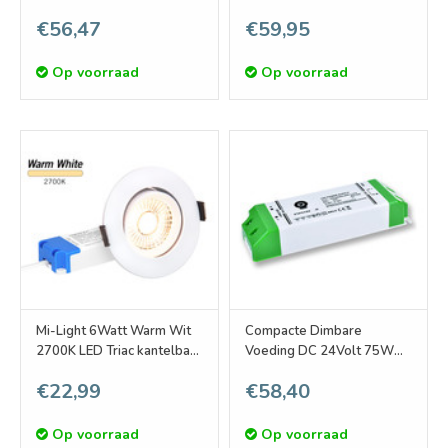
fase afsnijding 2x 0-100W
200W (RC)
€56,47
€59,95
Op voorraad
Op voorraad
Mi-Light 6Watt Warm Wit
Compacte Dimbare
2700K LED Triac kantelbare
Voeding DC 24Volt 75W
Inbouwspot
3.12A
€22,99
€58,40
Op voorraad
Op voorraad