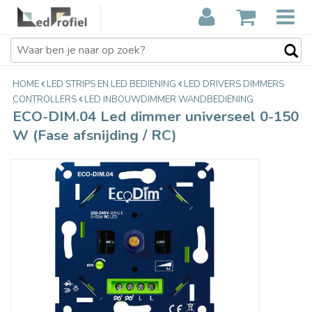
ECO-DIM.04 Led dimmer universeel
€28,31
0-150 W (Fase afsnijding / RC)
Incl. btw
HOME
LED STRIPS EN LED BEDIENING
LED DRIVERS DIMMERS
CONTROLLERS
LED INBOUWDIMMER WANDBEDIENING
ECO-DIM.04 Led dimmer universeel 0-150
W (Fase afsnijding / RC)