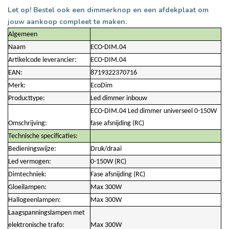
Let op! Bestel ook een dimmerknop en een afdekplaat om
jouw aankoop compleet te maken.
Algemeen
Naam
ECO-DIM.04
Artikelcode leverancier:
ECO-DIM.04
EAN:
8719322370716
Merk:
EcoDim
Producttype:
Led dimmer inbouw
ECO-DIM.04 Led dimmer universeel 0-150W
Omschrijving:
fase afsnijding (RC)
Technische specificaties:
Bedieningswijze:
Druk/draai
Led vermogen:
0-150W (RC)
Dimtechniek:
Fase afsnijding (RC)
Gloeilampen:
Max 300W
Hallogeenlampen:
Max 300W
Laagspanningslampen met
elektronische trafo:
Max 300W