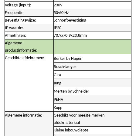
Voltage (input):
230V
Frequentie:
50-60 Hz
Bevestigingswijze:
Schroefbevestiging
IP waarde:
IP20
Afmetingen:
70,9x70,9x23,8mm
Algemene
productinformatie:
Geschikte afdekramen:
Berker by Hager
Busch-Jaeger
Gira
Jung
Merten by Schneider
PEHA
Kopp
Algemene informatie:
Geschikt voor meeste merken
afdekmateriaal
Kleine inbouwdiepte