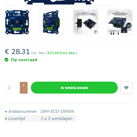
€ 28.31
Incl. btw
[
€23,40 Excl. btw
]
Op voorraad
+
IN WINKELWAGEN
-
• Artikelnummer:
DIM-ECO-DIM04
• Levertijd:
1 a 2 werkdagen