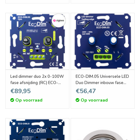
Led dimmer duo 2x 0-100W
ECO-DIM.05 Universele LED
fase afsnijding (RC) ECO-
Duo Dimmer inbouw fase
DIM.05 Zigbee
afsnijding 2x 0-100W
€89,95
€56,47
Op voorraad
Op voorraad