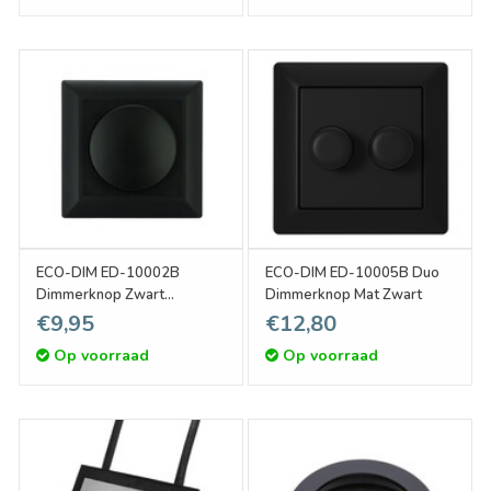
ECO-DIM ED-10002B
ECO-DIM ED-10005B Duo
Dimmerknop Zwart
Dimmerknop Mat Zwart
Coverplate
€9,95
€12,80
Op voorraad
Op voorraad