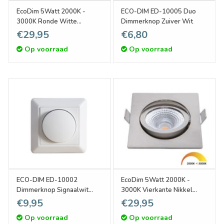
EcoDim 5Watt 2000K -
ECO-DIM ED-10005 Duo
3000K Ronde Witte
Dimmerknop Zuiver Wit
Kantelbare LED Inbouwspot
€29,95
€6,80
Op voorraad
Op voorraad
ECO-DIM ED-10002
EcoDim 5Watt 2000K -
Dimmerknop Signaalwit
3000K Vierkante Nikkel
Coverplate
Kantelbare LED Inbouwspot
€9,95
€29,95
Op voorraad
Op voorraad