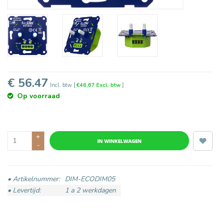
€ 56.47
Incl. btw
[
€46,67 Excl. btw
]
Op voorraad
+
IN WINKELWAGEN
-
• Artikelnummer:
DIM-ECODIM05
• Levertijd:
1 a 2 werkdagen