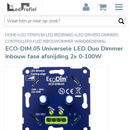
ECO-DIM.05 Universele LED Duo
€56,47
Dimmer inbouw fase afsnijding 2x 0-
Incl. btw
100W
HOME
LED STRIPS EN LED BEDIENING
LED DRIVERS DIMMERS
CONTROLLERS
LED INBOUWDIMMER WANDBEDIENING
ECO-DIM.05 Universele LED Duo Dimmer
inbouw fase afsnijding 2x 0-100W