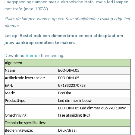
Laagspanningslampen met elektronische trafo, zoals led lampen
met trafo (max. 100W)
*Mits de lampen werken op een fase afsnijdende / trailing edge led
dimmer.
Let op! Bestel ook een dimmerknop en een afdekplaat om
jouw aankoop compleet te maken.
Download
hier
de handleiding.
Algemeen
Naam
ECO-DIM.05
Artikelcode leverancier:
ECO-DIM.05
EAN:
8719322370723
Merk:
EcoDim
Producttype:
Led dimmer inbouw
ECO-DIM.05 Led dimmer duo 2x0-100W
Omschrijving:
fase afsnijding (RC)
Technische specificaties:
Bedieningswijze:
Druk/draai