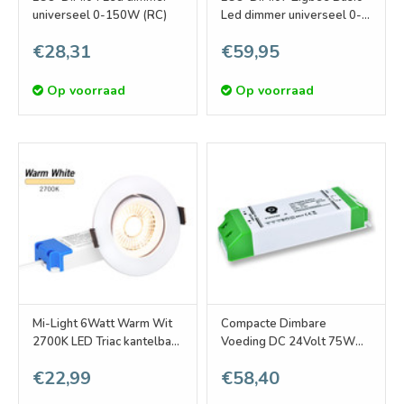
universeel 0-150W (RC)
Led dimmer universeel 0-
200W (RC)
€28,31
€59,95
Op voorraad
Op voorraad
Mi-Light 6Watt Warm Wit
Compacte Dimbare
2700K LED Triac kantelbare
Voeding DC 24Volt 75W
Inbouwspot
3.12A
€22,99
€58,40