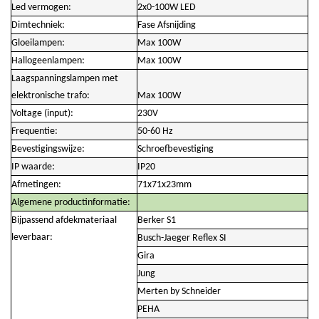
Led vermogen:
2x0-100W LED
Dimtechniek:
Fase Afsnijding
Gloeilampen:
Max 100W
Hallogeenlampen:
Max 100W
Laagspanningslampen met
elektronische trafo:
Max 100W
Voltage (input):
230V
Frequentie:
50-60 Hz
Bevestigingswijze:
Schroefbevestiging
IP waarde:
IP20
Afmetingen:
71x71x23mm
Algemene productinformatie:
Bijpassend afdekmateriaal
Berker S1
leverbaar:
Busch-Jaeger Reflex SI
Gira
Jung
Merten by Schneider
PEHA