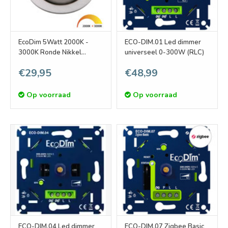
EcoDim 5Watt 2000K -
ECO-DIM.01 Led dimmer
3000K Ronde Nikkel
universeel 0-300W (RLC)
Kantelbare LED
€29,95
€48,99
Inbouwspot
Op voorraad
Op voorraad
ECO-DIM.04 Led dimmer
ECO-DIM.07 Zigbee Basic