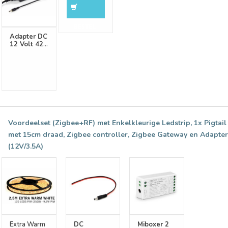
8% Korting
BESTEL
Adapter DC
12 Volt 42
Watt 3.5
Ampère
Voordeelset (Zigbee+RF) met Enkelkleurige Ledstrip, 1x Pigtail
met 15cm draad, Zigbee controller, Zigbee Gateway en Adapter
(12V/3.5A)
Extra Warm
DC
Miboxer 2