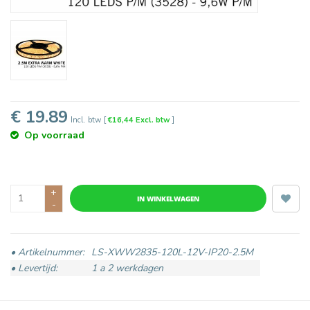
€ 19.89
Incl. btw
[
€16,44 Excl. btw
]
Op voorraad
+
IN WINKELWAGEN
-
• Artikelnummer:
LS-XWW2835-120L-12V-IP20-2.5M
• Levertijd:
1 a 2 werkdagen