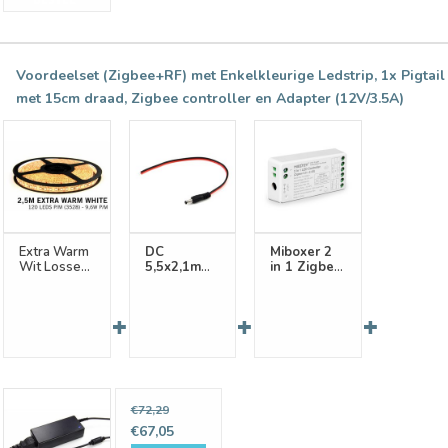
Voordeelset (Zigbee+RF) met Enkelkleurige Ledstrip, 1x Pigtail
met 15cm draad, Zigbee controller en Adapter (12V/3.5A)
Extra Warm
DC
Miboxer 2
Wit Losse
5,5x2,1mm
in 1 Zigbee
Led Strip |
Plug Male
3.0 + RF
2,5m 120
pigtail
2.4G
Leds pm
connector
Enkelkleur/Dual
Type 2835
15 of
White CCT
12V 7,6W
100cm
Dimmer
pm
lengte
Controller
Bestel
€72,29
samen met
€67,05