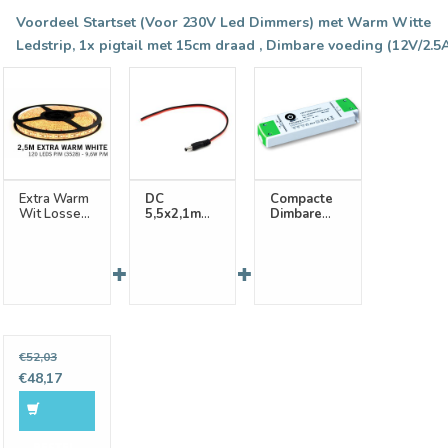
Voordeel Startset (Voor 230V Led Dimmers) met Warm Witte
Ledstrip, 1x pigtail met 15cm draad , Dimbare voeding (12V/2.5
Extra Warm
DC
Compacte
Wit Losse
5,5x2,1mm
Dimbare
Led Strip |
Plug Male
Voeding DC
2,5m 120
pigtail
12 Volt 30
Leds pm
connector
Watt 2.5A
Type 2835
15 of
12V 7,6W
100cm
pm
lengte
Bestel
€52,03
samen met
€48,17
8% Korting
BESTEL