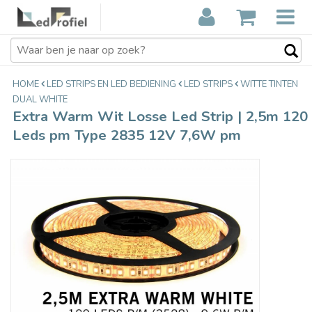
Extra Warm Wit Losse Led Strip | 2,5m
€19,89
120 Leds pm Type 2835 12V 7,6W pm
Incl. btw
HOME
LED STRIPS EN LED BEDIENING
LED STRIPS
WITTE TINTEN
DUAL WHITE
Extra Warm Wit Losse Led Strip | 2,5m 120
Leds pm Type 2835 12V 7,6W pm