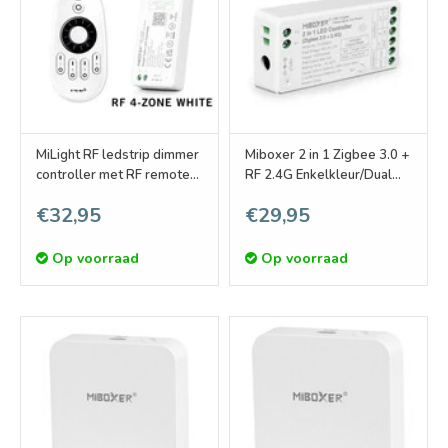
MiLight RF ledstrip dimmer
Miboxer 2 in 1 Zigbee 3.0 +
controller met RF remote
RF 2.4G Enkelkleur/Dual
afstandsbediening 12A
White CCT Dimmer
€32,95
€29,95
Controller
Op voorraad
Op voorraad