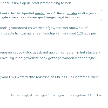
, deze is links op de productafbeelding te zien.
t enkel het ALU-profiel
zonder
cover/diffuser,
zonder
eindkapjes en
digde accessoires dienen apart toegevoegd te worden.
afonds gemonteerd en worden afgewerkt met stucwerk of
ndirecte lichtlijn als er een ledstrip van minimaal 120 leds per
breng een strook stuc gaasband aan om scheuren in het stucwerk
 eenvoudig in de gewenste hoek gezaagd worden met een fijne
t
voor IP68 waterdichte ledstrips en Philips Hue Lightstrips (meer
Aan verlanglijst toevoegen
/
Toevoegen om te vergelijken
/
Afdrukken