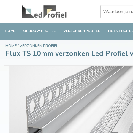
Flux TS 10mm verzonken Led Profiel voor gips
€14,90
Op voorraad
Incl. btw
HOME
OPBOUW PROFIEL
VERZONKEN PROFIEL
HOEK PROFIE
HOME
/
VERZONKEN PROFIEL
Flux TS 10mm verzonken Led Profiel v