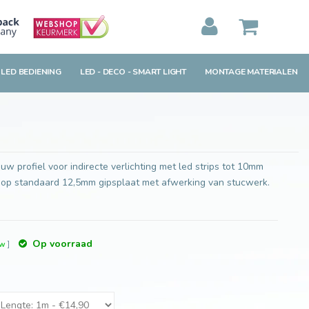
Toevoegen aan winkelwagen
MIJN WINKELWAGEN
0
Artikelen)
 LED BEDIENING
LED - DECO - SMART LIGHT
MONTAGE MATERIALEN
BEKIJKEN
BESTELLEN
w profiel voor indirecte verlichting met led strips tot 10mm
 op standaard 12,5mm gipsplaat met afwerking van stucwerk.
Op voorraad
tw
]