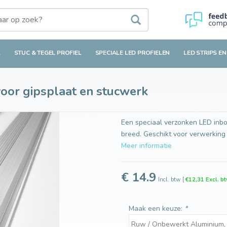
plaat en stucwerk
L
STUC & TEGEL PROFIEL
SPECIALE LED PROFIELEN
LED STRIPS EN
oor gipsplaat en stucwerk
Een speciaal verzonken LED inbou
breed. Geschikt voor verwerking
Meer informatie
€ 14.9
Incl. btw
[
€12,31 Excl. b
Maak een keuze:
*