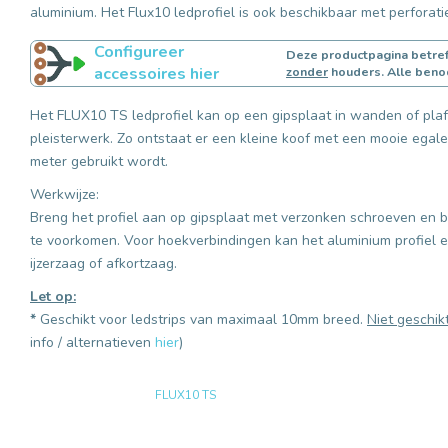
aluminium. Het Flux10 ledprofiel is ook beschikbaar met perforatie
Configureer
Deze productpagina betref
accessoires hier
zonder
houders. Alle beno
Het FLUX10 TS ledprofiel kan op een gipsplaat in wanden of pl
pleisterwerk. Zo ontstaat er een kleine koof met een mooie egale i
meter gebruikt wordt.
Werkwijze:
Breng het profiel aan op gipsplaat met verzonken schroeven en 
te voorkomen. Voor hoekverbindingen kan het aluminium profiel
ijzerzaag of afkortzaag.
Let op:
*
Geschikt voor ledstrips van maximaal 10mm breed.
Niet geschik
info / alternatieven
hier
)
FLUX10 TS