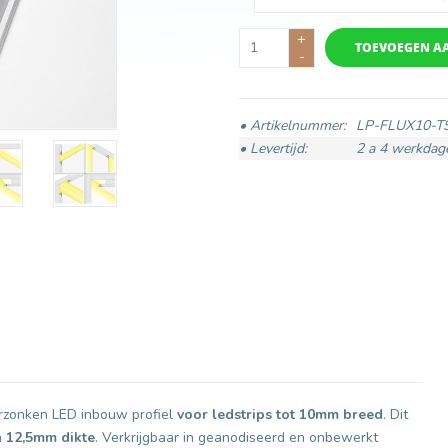
+
TOEVOEGEN A
-
• Artikelnummer:
LP-FLUX10-
• Levertijd:
2 a 4 werkdag
erzonken LED inbouw profiel
voor ledstrips tot 10mm breed
. Dit
n
12,5mm dikte
. Verkrijgbaar in geanodiseerd en onbewerkt