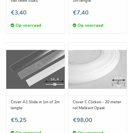
van twee stuks
2m lengte
€3,40
€7,40
Op voorraad
Op voorraad
Cover A1 Slide in 1m of 2m
Cover C Clickon - 20 meter
lengte
rol Melkwit Opaal
€5,25
€98,00
Op voorraad
Op voorraad