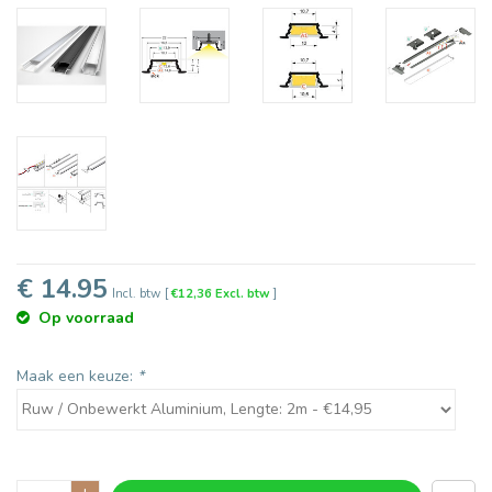
€ 14.95
Incl. btw
[
€12,36 Excl. btw
]
Op voorraad
Maak een keuze:
*
+