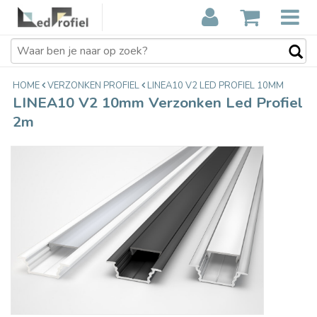
LINEA10 V2 10mm Verzonken Led
€14,95
Profiel 2m
Incl. btw
HOME
VERZONKEN PROFIEL
LINEA10 V2 LED PROFIEL 10MM
LINEA10 V2 10mm Verzonken Led Profiel
2m