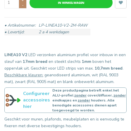
IN WINKELWAGEN
-
• Artikelnummer:
LP-LINEA10-V2-2M-RAW
• Levertijd:
2 a 4 werkdagen
LINEA10 V2
LED verzonken aluminium profiel voor inbouw in een
sleuf van
17mm breed
en steekt slechts
1mm
boven het
oppervlak uit. Geschikt voor LED strips van max.
10,7mm breed
.
Beschikbare kleuren:
geanodiseerd aluminium, wit (RAL 9003
mat), zwart (RAL 9005 mat) en blank onbewerkt aluminum.
Deze productpagina betreft enkel het
Configureer
ALU-profiel
zonder
cover/diffuser,
zonder
accessoires
eindkapjes en
zonder
houders. Alle
benodigde accessoires dienen apart
hier
toegevoegd te worden.
Geschikt voor muren, plafonds, meubelplaten en is eenvoudig te
fixeren met diverse bevestigings houders.