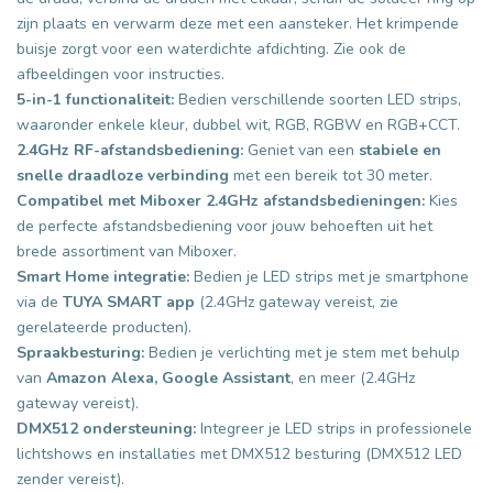
zijn plaats en verwarm deze met een aansteker. Het krimpende
buisje zorgt voor een waterdichte afdichting. Zie ook de
afbeeldingen voor instructies.
5-in-1 functionaliteit:
Bedien verschillende soorten LED strips,
waaronder enkele kleur, dubbel wit, RGB, RGBW en RGB+CCT.
2.4GHz RF-afstandsbediening:
Geniet van een
stabiele en
snelle draadloze verbinding
met een bereik tot 30 meter.
Compatibel met Miboxer 2.4GHz afstandsbedieningen:
Kies
de perfecte afstandsbediening voor jouw behoeften uit het
brede assortiment van Miboxer.
Smart Home integratie:
Bedien je LED strips met je smartphone
via de
TUYA SMART app
(2.4GHz gateway vereist, zie
gerelateerde producten).
Spraakbesturing:
Bedien je verlichting met je stem met behulp
van
Amazon Alexa, Google Assistant
, en meer (2.4GHz
gateway vereist).
DMX512 ondersteuning:
Integreer je LED strips in professionele
lichtshows en installaties met DMX512 besturing (DMX512 LED
zender vereist).