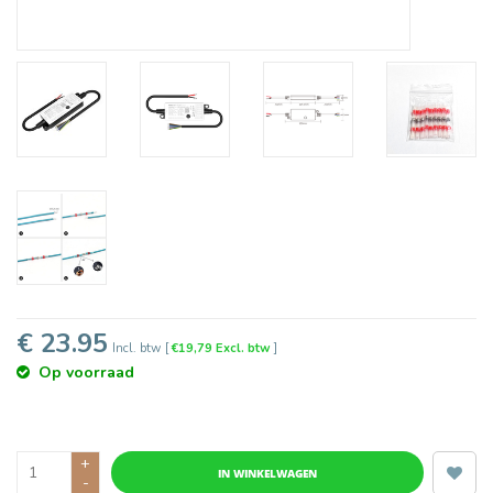
€ 23.95
Incl. btw
[
€19,79 Excl. btw
]
Op voorraad
+
IN WINKELWAGEN
-