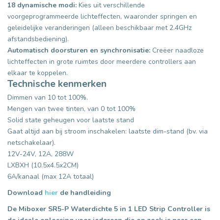
18 dynamische modi:
Kies uit verschillende
voorgeprogrammeerde lichteffecten, waaronder springen en
geleidelijke veranderingen (alleen beschikbaar met 2.4GHz
afstandsbediening).
Automatisch doorsturen en synchronisatie:
Creëer naadloze
lichteffecten in grote ruimtes door meerdere controllers aan
elkaar te koppelen.
Technische kenmerken
Dimmen van 10 tot 100%.
Mengen van twee tinten, van 0 tot 100%
Solid state geheugen voor laatste stand
Gaat altijd aan bij stroom inschakelen: laatste dim-stand (bv. via
netschakelaar).
12V-24V, 12A, 288W
LXBXH (10.5x4.5x2CM)
6A/kanaal (max 12A totaal)
Download
hier
de handleiding
De Miboxer SR5-P Waterdichte 5 in 1 LED Strip Controller is