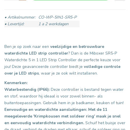
• Artikelnummer:
CO-WP-5IN1-SR5-P
• Levertijd:
1 a 2 werkdagen
Ben je op zoek naar een
veelzijdige en betrouwbare
waterdichte LED strip controller
? Dan is de Miboxer SR5-P
Waterdichte 5 in 1 LED Strip Controller de perfecte keuze voor
jou! Deze geavanceerde controller biedt je
volledige controle
over je LED strips
, waar je ze ook wilt installeren.
Kenmerken:
Waterbestendig (IP66):
Deze controller is bestand tegen water
en stof, waardoor hij ideaal is voor zowel binnen- als
buitentoepassingen. Gebruik hem in je badkamer, keuken of tuin!
Eenvoudige en waterdichte aansluitingen:
Met de 11
meegeleverde 'Krimpkousen met soldeer ring' maak je snel
en eenvoudig waterdichte verbindingen.
Schuif het buisje over
de draad, verbind de draden met elkaar, schuif de soldeer ring op