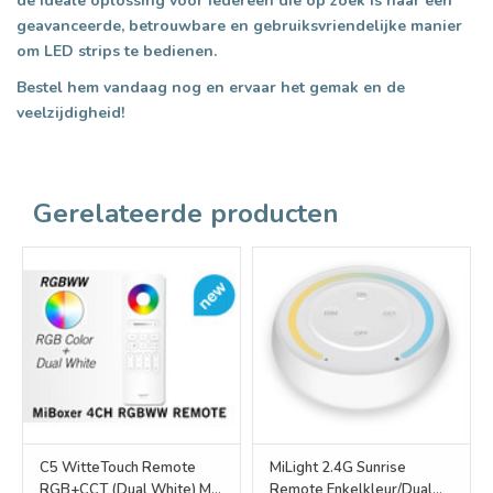
de ideale oplossing voor iedereen die op zoek is naar een
geavanceerde, betrouwbare en gebruiksvriendelijke manier
om LED strips te bedienen.
Bestel hem vandaag nog en ervaar het gemak en de
veelzijdigheid!
Gerelateerde producten
C5 WitteTouch Remote
MiLight 2.4G Sunrise
RGB+CCT (Dual White) Mi-
Remote Enkelkleur/Dual