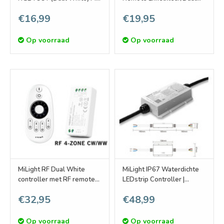
Light RGBWW met 4-
White , AAA Batterijen
€16,99
€19,95
kanalen
Op voorraad
Op voorraad
MiLight RF Dual White
MiLight IP67 Waterdichte
controller met RF remote
LEDstrip Controller |
afstandsbediening,
12~24V 20A | WiFi of
€32,95
€48,99
variabel kleurtemperatuur
Remote | WL5-WP
mengen -12A
Op voorraad
Op voorraad