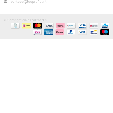
verkoop@ledprofiel.nl
© Copyright 2026 LedProfiel.nl