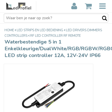
Waterbestendige 5 in 1
€23,95
Enkelkleurige/DualWhite/RGB/RGBW/RGBCCT
Incl. btw
LED strip controller 12A, 12V-24V IP66
HOME
LED STRIPS EN LED BEDIENING
LED DRIVERS DIMMERS
CONTROLLERS
RF LED CONTROLLER RF REMOTE
Waterbestendige 5 in 1
Enkelkleurige/DualWhite/RGB/RGBW/RGB
LED strip controller 12A, 12V-24V IP66