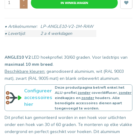
IN WINKELWAGEN
-
• Artikelnummer:
LP-ANGLE10-V2-1M-RAW
• Levertijd:
2 a 4 werkdagen
ANGLE10 V2
LED hoekprofiel 30/60 graden. Voor ledstrips van
maximaal 10 mm breed
.
Beschikbare kleuren:
geanodiseerd aluminium, wit (RAL 9003
mat), zwart (RAL 9005 mat) en blank onbewerkt aluminum.
Deze productpagina betreft enkel het
Configureer
ALU-profiel
zonder
cover/diffuser,
zonder
accessoires
eindkapjes en
zonder
houders. Alle
benodigde accessoires dienen apart
hier
toegevoegd te worden.
Dit profiel kan gemonteerd worden in een hoek voor uitlichten
onder een hoek van 30 of 60 graden. Te monteren op elke vlakke
ondergrond en perfect geschikt voor hoeken. Dit aluminium