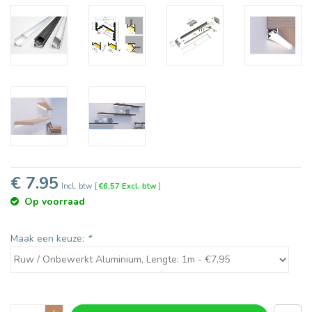
€ 7.95
Incl. btw
[
€6,57 Excl. btw
]
Op voorraad
Maak een keuze:
*
+