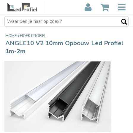
ANGLE10 V2 10mm Opbouw Led
€7,95
Profiel 1m-2m
Incl. btw
HOME
HOEK PROFIEL
ANGLE10 V2 10mm Opbouw Led Profiel
1m-2m