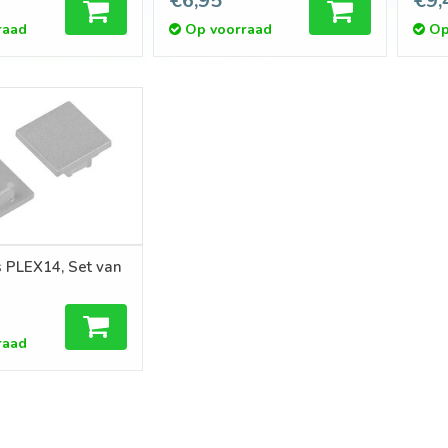
€6,95
€9,
raad
Op voorraad
Op
s PLEX14, Set van
raad