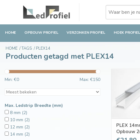
HOME
OPBOUW PROFIEL
VERZONKEN PROFIEL
HOEK PROFIE
HOME
/
TAGS
/
PLEX14
Producten getagd met PLEX14
Min: €
0
Max: €
150
Max. Ledstrip Breedte (mm)
8 mm
(2)
10 mm
(2)
PLEX 14mm
12 mm
(2)
Opbouw 
14 mm
(2)