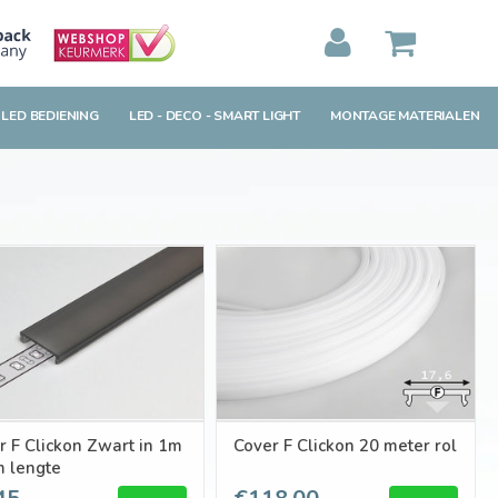
MIJN WINKELWAGEN
0
Artikelen)
 LED BEDIENING
LED - DECO - SMART LIGHT
MONTAGE MATERIALEN
BEKIJKEN
BESTELLEN
r F Clickon Zwart in 1m
Cover F Clickon 20 meter rol
m lengte