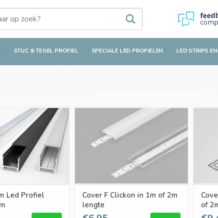
L
STUC & TEGEL PROFIEL
SPECIALE LED PROFIELEN
LED STRIPS EN
 Led Profiel
Cover F Clickon in 1m of 2m
Cove
2m
lengte
of 2