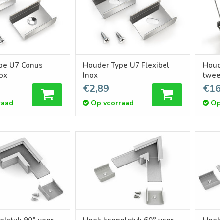
pe U7 Conus
Houder Type U7 Flexibel
Houd
nox
Inox
twee
€2,89
€16
raad
Op voorraad
Op
elstuk 90° voor
Hoek koppelstuk 60° voor
Hoek