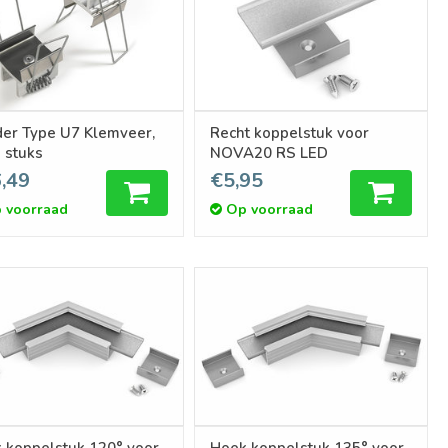
er Type U7 Klemveer,
Recht koppelstuk voor
 stuks
NOVA20 RS LED
,49
€5,95
 voorraad
Op voorraad
 koppelstuk 120° voor
Hoek koppelstuk 135° voor