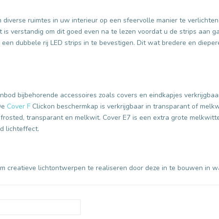
 diverse ruimtes in uw interieur op een sfeervolle manier te verlichten
t is verstandig om dit goed even na te lezen voordat u de strips aan 
een dubbele rij LED strips in te bevestigen. Dit wat bredere en dieper
bod bijbehorende accessoires zoals covers en eindkapjes verkrijgbaar
 De
Cover F
Clickon beschermkap is verkrijgbaar in transparant of melkwi
frosted, transparant en melkwit. Cover E7 is een extra grote melkwitt
 lichteffect.
m creatieve lichtontwerpen te realiseren door deze in te bouwen in 