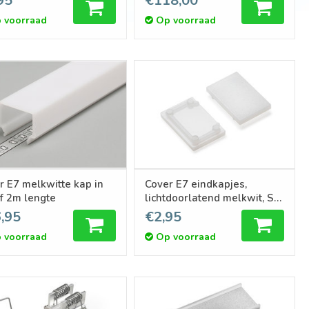
95
€118,00
 voorraad
Op voorraad
r E7 melkwitte kap in
Cover E7 eindkapjes,
f 2m lengte
lichtdoorlatend melkwit, Set
van twee
,95
€2,95
 voorraad
Op voorraad