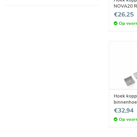
NOVA20 RS
€26,25
Op voor
Hoek kopp
binnenho
RS LED pro
€32,94
Op voor