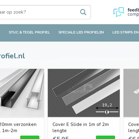
L
STUC & TEGEL PROFIEL
SPECIALE LED PROFIELEN
LED STRIPS EN
fiel.nl
20mm verzonken
Cover E Slide in 1m of 2m
Cove
el 1m-2m
lengte
leng