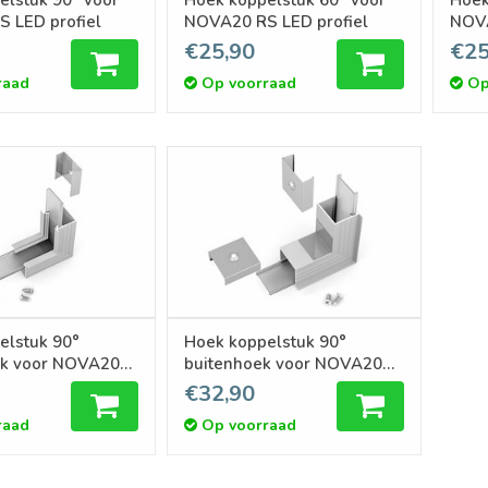
 LED profiel
NOVA20 RS LED profiel
NOVA
€25,90
€25
raad
Op voorraad
Op
elstuk 90°
Hoek koppelstuk 90°
ek voor NOVA20
buitenhoek voor NOVA20
fiel
RS LED profiel
€32,90
raad
Op voorraad