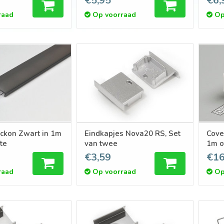
€5,95
€6,
raad
Op voorraad
Op
ickon Zwart in 1m
Eindkapjes Nova20 RS, Set
Cove
te
van twee
1m o
€3,59
€16
raad
Op voorraad
Op