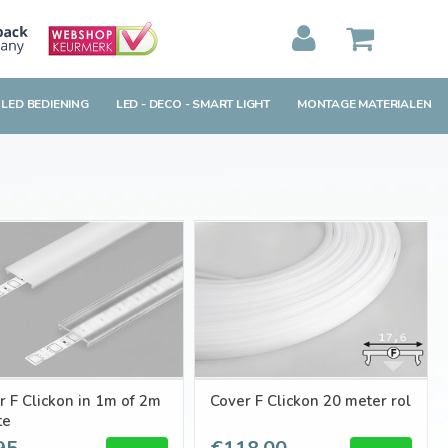
MIJN WINKELWAGEN
0
Artikelen)
 LED BEDIENING
LED - DECO - SMART LIGHT
MONTAGE MATERIALEN
BEKIJKEN
BESTELLEN
r F Clickon in 1m of 2m
Cover F Clickon 20 meter rol
te